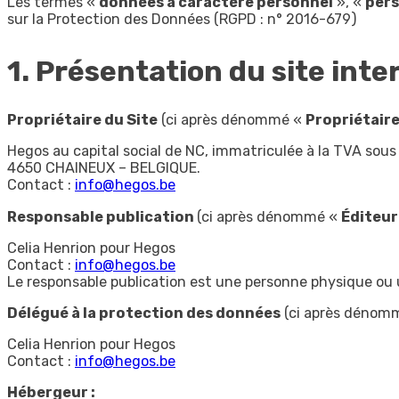
Les termes «
données à caractère personnel
», «
per
sur la Protection des Données (RGPD : n° 2016-679)
1. Présentation du site inte
Propriétaire du Site
(ci après dénommé «
Propriétair
Hegos au capital social de NC, immatriculée à la TVA sou
4650 CHAINEUX – BELGIQUE.
Contact :
info@hegos.be
Responsable publication
(ci après dénommé «
Éditeur
Celia Henrion pour Hegos
Contact :
info@hegos.be
Le responsable publication est une personne physique ou
Délégué à la protection des données
(ci après dénom
Celia Henrion pour Hegos
Contact :
info@hegos.be
Hébergeur :