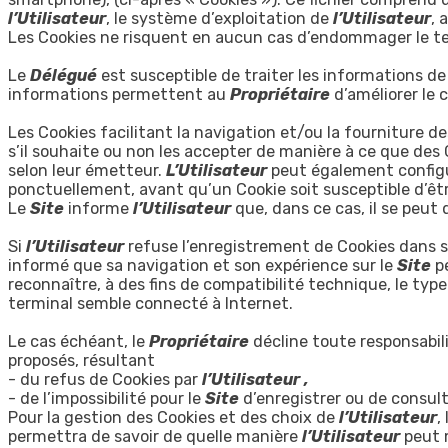
l’Utilisateur
, le système d’exploitation de
l’Utilisateur
, 
Les Cookies ne risquent en aucun cas d’endommager le t
Le
Délégué
est susceptible de traiter les informations d
informations permettent au
Propriétaire
d’améliorer le
Les Cookies facilitant la navigation et/ou la fourniture de
s’il souhaite ou non les accepter de manière à ce que des 
selon leur émetteur.
L’Utilisateur
peut également configur
ponctuellement, avant qu’un Cookie soit susceptible d’êtr
Le
Site
informe
l’Utilisateur
que, dans ce cas, il se peut
Si
l’Utilisateur
refuse l’enregistrement de Cookies dans s
informé que sa navigation et son expérience sur le
Site
p
reconnaître, à des fins de compatibilité technique, le type
terminal semble connecté à Internet.
Le cas échéant, le
Propriétaire
décline toute responsabi
proposés, résultant
- du refus de Cookies par
l’Utilisateur ,
- de l’impossibilité pour le
Site
d’enregistrer ou de consul
Pour la gestion des Cookies et des choix de
l’Utilisateur
,
permettra de savoir de quelle manière
l’Utilisateur
peut 