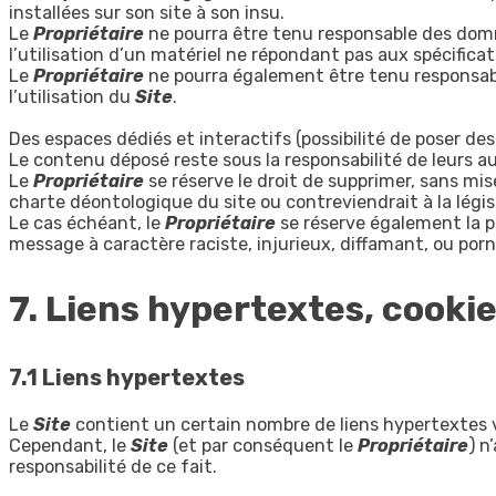
installées sur son site à son insu.
Le
Propriétaire
ne pourra être tenu responsable des domma
l’utilisation d’un matériel ne répondant pas aux spécificat
Le
Propriétaire
ne pourra également être tenu responsab
l’utilisation du
Site
.
Des espaces dédiés et interactifs (possibilité de poser de
Le contenu déposé reste sous la responsabilité de leurs au
Le
Propriétaire
se réserve le droit de supprimer, sans mi
charte déontologique du site ou contreviendrait à la législ
Le cas échéant, le
Propriétaire
se réserve également la p
message à caractère raciste, injurieux, diffamant, ou porn
7. Liens hypertextes, cookie
7.1 Liens hypertextes
Le
Site
contient un certain nombre de liens hypertextes ve
Cependant, le
Site
(et par conséquent le
Propriétaire
) n
responsabilité de ce fait.