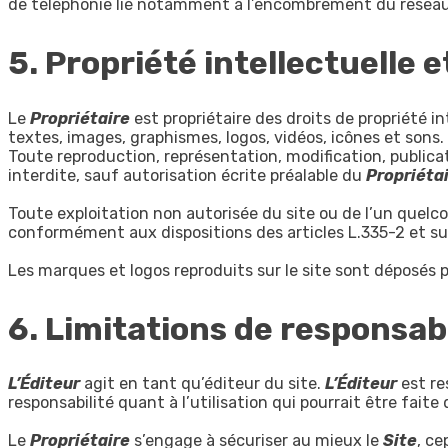
de téléphonie lié notamment à l’encombrement du réseau
5. Propriété intellectuelle 
Le
Propriétaire
est propriétaire des droits de propriété i
textes, images, graphismes, logos, vidéos, icônes et sons.
Toute reproduction, représentation, modification, publicat
interdite, sauf autorisation écrite préalable du
Propriéta
Toute exploitation non autorisée du site ou de l’un quel
conformément aux dispositions des articles L.335-2 et sui
Les marques et logos reproduits sur le site sont déposés pa
6. Limitations de responsabi
L’Éditeur
agit en tant qu’éditeur du site.
L’Éditeur
est re
responsabilité quant à l’utilisation qui pourrait être fait
Le
Propriétaire
s’engage à sécuriser au mieux le
Site
, ce