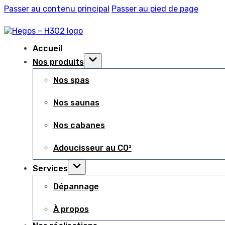
Passer au contenu principal
Passer au pied de page
Accueil
Nos produits
Nos spas
Nos saunas
Nos cabanes
Adoucisseur au CO²
Services
Dépannage
À propos