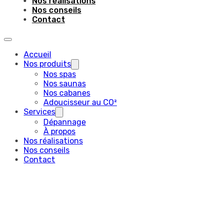
Nos réalisations
Nos conseils
Contact
Accueil
Nos produits
Nos spas
Nos saunas
Nos cabanes
Adoucisseur au CO²
Services
Dépannage
À propos
Nos réalisations
Nos conseils
Contact