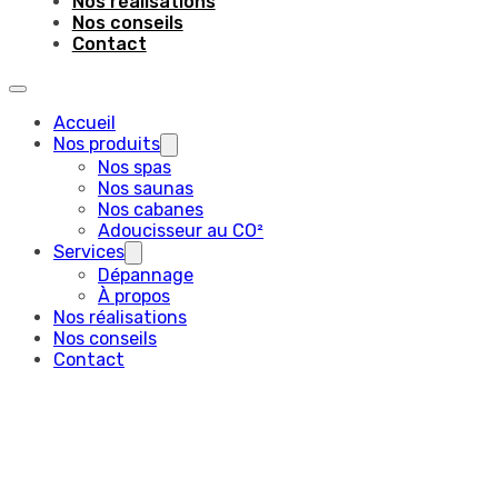
Nos réalisations
Nos conseils
Contact
Accueil
Nos produits
Nos spas
Nos saunas
Nos cabanes
Adoucisseur au CO²
Services
Dépannage
À propos
Nos réalisations
Nos conseils
Contact