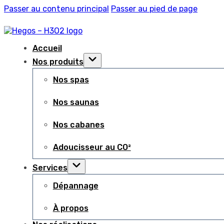
Passer au contenu principal
Passer au pied de page
Accueil
Nos produits
Nos spas
Nos saunas
Nos cabanes
Adoucisseur au CO²
Services
Dépannage
À propos