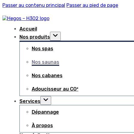
Passer au contenu principal
Passer au pied de page
Accueil
Nos produits
Nos spas
Nos saunas
Nos cabanes
Adoucisseur au CO²
Services
Dépannage
À propos