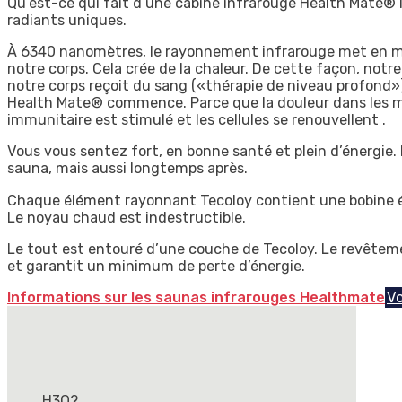
Qu’est-ce qui fait d’une cabine infrarouge Health Mate® 
radiants uniques.
À 6340 nanomètres, le rayonnement infrarouge met en 
notre corps. Cela crée de la chaleur. De cette façon, notr
notre corps reçoit du sang («thérapie de niveau profond»)
Health Mate® commence. Parce que la douleur dans les mus
immunitaire est stimulé et les cellules se renouvellent .
Vous vous sentez fort, en bonne santé et plein d’énergie.
sauna, mais aussi longtemps après.
Chaque élément rayonnant Tecoloy contient une bobine é
Le noyau chaud est indestructible.
Le tout est entouré d’une couche de Tecoloy. Le revêtem
et garantit un minimum de perte d’énergie.
Informations sur les saunas infrarouges Healthmate
Vo
H3O2