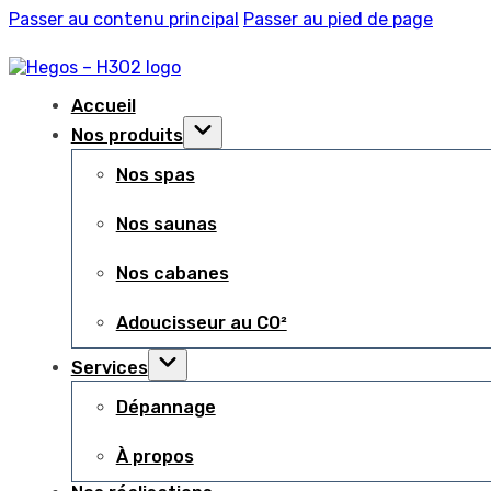
Passer au contenu principal
Passer au pied de page
Accueil
Nos produits
Nos spas
Nos saunas
Nos cabanes
Adoucisseur au CO²
Services
Dépannage
À propos