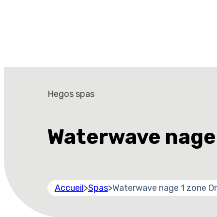
Hegos spas
Waterwave nage 
Accueil
>
Spas
>
Waterwave nage 1 zone O