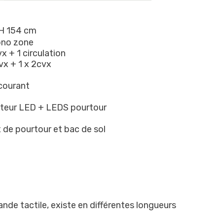
x H 154 cm
ono zone
x + 1 circulation
x + 1 x 2cvx
-courant
jecteur LED + LEDS pourtour
 de pourtour et bac de sol
de tactile, existe en différentes longueurs