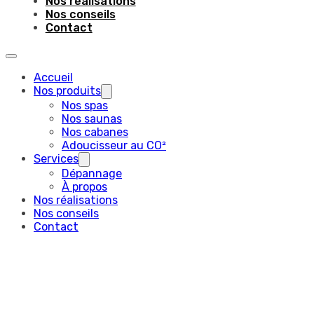
Nos réalisations
Nos conseils
Contact
Accueil
Nos produits
Nos spas
Nos saunas
Nos cabanes
Adoucisseur au CO²
Services
Dépannage
À propos
Nos réalisations
Nos conseils
Contact