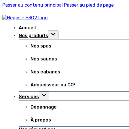
Passer au contenu principal
Passer au pied de page
Accueil
Nos produits
Nos spas
Nos saunas
Nos cabanes
Adoucisseur au CO²
Services
Dépannage
À propos