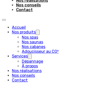
Nos réalisations
Nos conseils
Contact
Accueil
Nos produits
Nos spas
Nos saunas
Nos cabanes
Adoucisseur au CO²
Services
Dépannage
À propos
Nos réalisations
Nos conseils
Contact