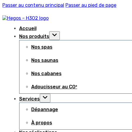
Passer au contenu principal
Passer au pied de page
Accueil
Nos produits
Nos spas
Nos saunas
Nos cabanes
Adoucisseur au CO²
Services
Dépannage
À propos