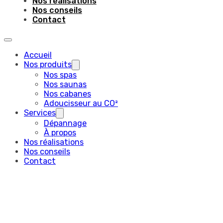
Nos réalisations
Nos conseils
Contact
Accueil
Nos produits
Nos spas
Nos saunas
Nos cabanes
Adoucisseur au CO²
Services
Dépannage
À propos
Nos réalisations
Nos conseils
Contact