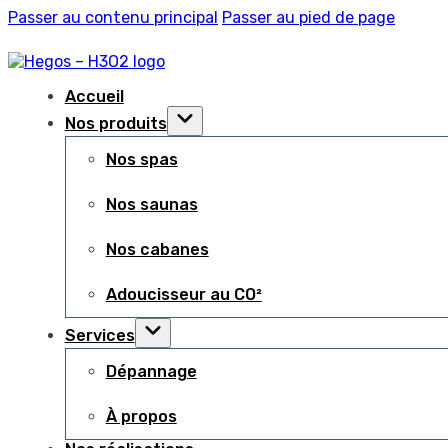
Passer au contenu principal
Passer au pied de page
Accueil
Nos produits
Nos spas
Nos saunas
Nos cabanes
Adoucisseur au CO²
Services
Dépannage
À propos