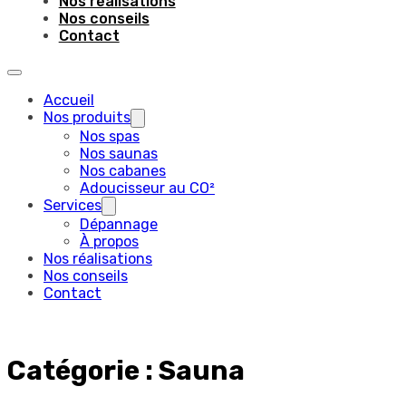
Nos réalisations
Nos conseils
Contact
Accueil
Nos produits
Nos spas
Nos saunas
Nos cabanes
Adoucisseur au CO²
Services
Dépannage
À propos
Nos réalisations
Nos conseils
Contact
Catégorie :
Sauna