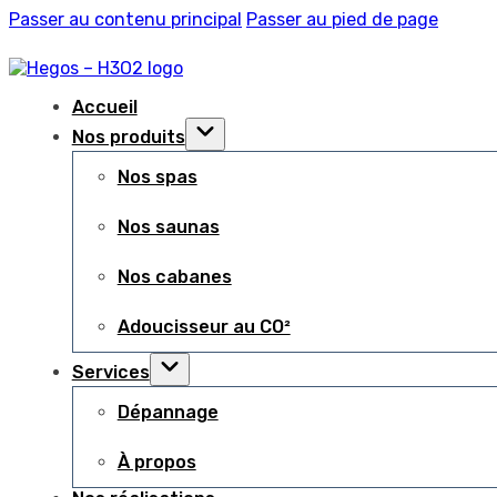
Passer au contenu principal
Passer au pied de page
Accueil
Nos produits
Nos spas
Nos saunas
Nos cabanes
Adoucisseur au CO²
Services
Dépannage
À propos